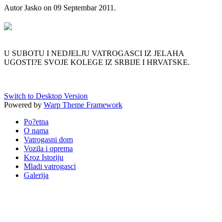
Autor Jasko on
09 Septembar 2011
.
U SUBOTU I NEDJELJU VATROGASCI IZ JELAHA
UGOSTI?E SVOJE KOLEGE IZ SRBIJE I HRVATSKE.
Switch to Desktop Version
Powered by
Warp Theme Framework
Po?etna
O nama
Vatrogasni dom
Vozila i oprema
Kroz Istoriju
Mladi vatrogasci
Galerija