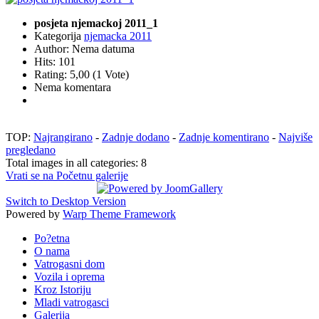
posjeta njemackoj 2011_1
Kategorija
njemacka 2011
Author: Nema datuma
Hits: 101
Rating: 5,00 (1 Vote)
Nema komentara
TOP:
Najrangirano
-
Zadnje dodano
-
Zadnje komentirano
-
Najviše
pregledano
Total images in all categories: 8
Vrati se na Početnu galerije
Switch to Desktop Version
Powered by
Warp Theme Framework
Po?etna
O nama
Vatrogasni dom
Vozila i oprema
Kroz Istoriju
Mladi vatrogasci
Galerija