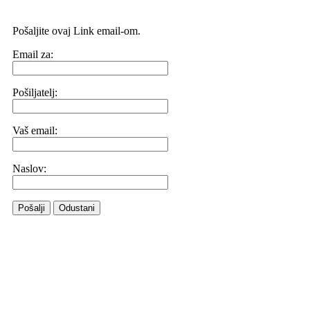
Pošaljite ovaj Link email-om.
Email za:
Pošiljatelj:
Vaš email:
Naslov:
Pošalji
Odustani